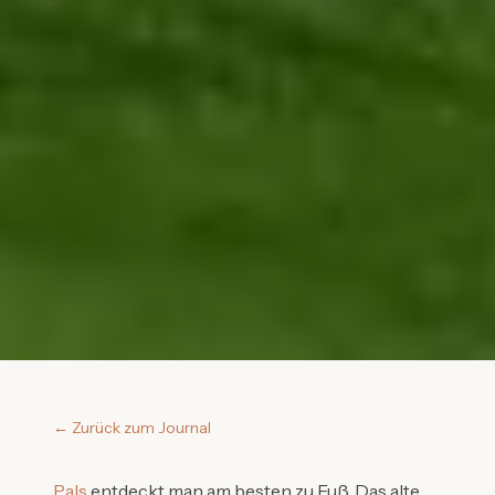
←
Zurück zum Journal
Pals
entdeckt man am besten zu Fuß. Das alte,