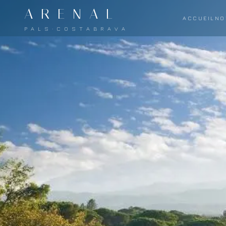
A R E N A L
ACCUEIL
NO
P A L S · C O S T A B R A V A