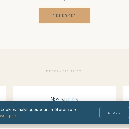
RÉSERVER
DÉCOUVRIR AUSSI
Nos studios
5 studios avec vue sur Pals
es cookies analytiques pour améliorer votre
REFUSER
avoir plus