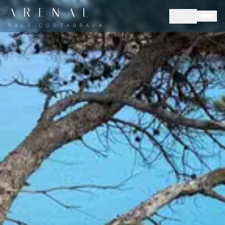
A R E N A L
LANG
P A L S · C O S T A B R A V A