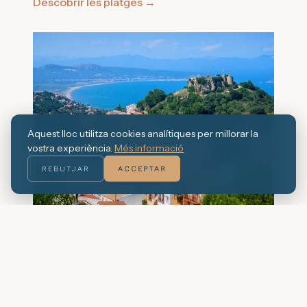
Descobrir les platges
→
Aquest lloc utilitza cookies analítiques per millorar la
vostra experiència.
Més informació
REBUTJAR
ACCEPTAR
El poble de Pals
El centre històric de Pals, amb els seus
carrerons empedrats i la seva torre romànica,
és un dels més ben conservats de Catalunya.