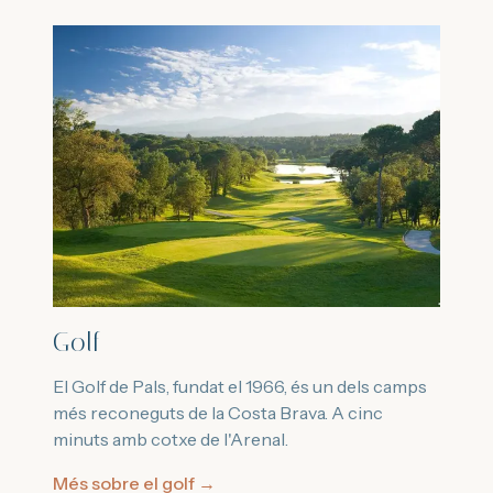
Golf
El Golf de Pals, fundat el 1966, és un dels camps
més reconeguts de la Costa Brava. A cinc
minuts amb cotxe de l'Arenal.
Més sobre el golf
→