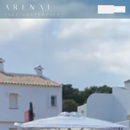
A R E N A L
LANG
P A L S · C O S T A B R A V A