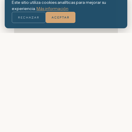
Este sitio utiliza cookies analíticas para mejorar su
experiencia.
Más información
RECHAZAR
ACEPTAR
A R E N A L
P A L S · C O S T A B R A V A
Estudios amueblados y café en el corazón de Pals, Costa Brava
NAVEGACIÓN
Inicio