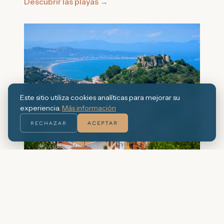
Descubrir las playas
→
Este sitio utiliza cookies analíticas para mejorar su
experiencia.
Más información
RECHAZAR
ACEPTAR
El pueblo de Pals
El centro histórico de Pals, con sus callejuelas
empedradas y su torre románica, es uno de los
mejor conservados de Cataluña.