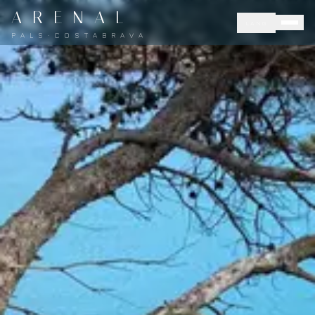
A R E N A L
LANG
P A L S · C O S T A B R A V A